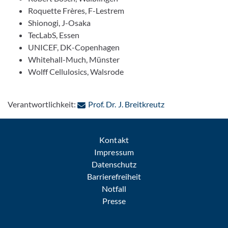
Roquette Frères, F-Lestrem
Shionogi, J-Osaka
TecLabS, Essen
UNICEF, DK-Copenhagen
Whitehall-Much, Münster
Wolff Cellulosics, Walsrode
: Per E-Mail konta
Verantwortlichkeit:
Prof. Dr. J. Breitkreutz
Kontakt
Impressum
Datenschutz
Barrierefreiheit
Notfall
Presse