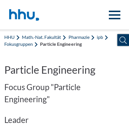
Zum Inhalt springen
Zur Suche springen
HHU
Math.-Nat. Fakultät
Pharmazie
ipb
Fokusgruppen
Particle Engineering
Particle Engineering
Focus Group "Particle
Engineering"
Leader