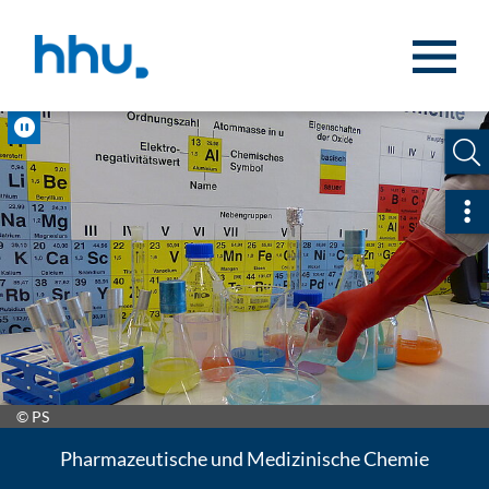
Zum Inhalt springen
Zur Suche springen
Pause
Sch
© PS
Pharmazeutische und Medizinische Chemie