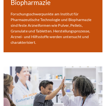
Biopharmazie
Forschungsschwerpunkte am Institut für
Pharmazeutische Technologie und Biopharmazie
sind feste Arzneiformen wie Pulver, Pellets,
Granulate und Tabletten. Herstellungsprozesse,
Arznei- und Hilfsstoffe werden untersucht und
charakterisiert.