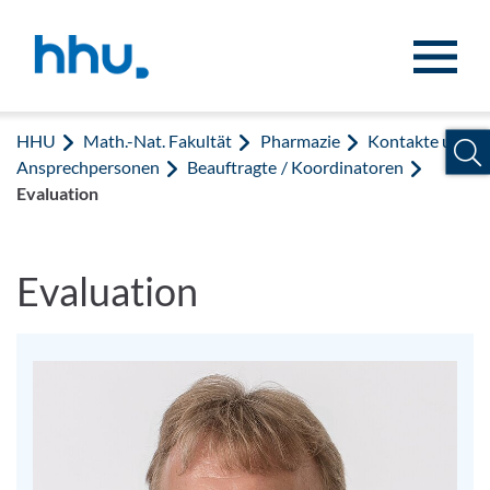
Zum Inhalt springen
Zur Suche springen
HHU
Math.-Nat. Fakultät
Pharmazie
Kontakte und
Ansprechpersonen
Beauftragte / Koordinatoren
Evaluation
Evaluation