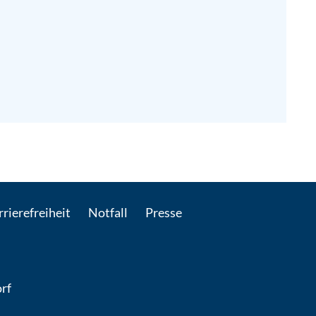
-Mail kontaktieren
rierefreiheit
Notfall
Presse
rf