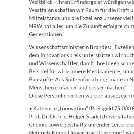
Weitblick – ihren Erfindergeist würdigen w
Westfalen schaffen wir Raum für die Kraft 
Mittelstands und die Exzellenz unserer vielf
NRW hat alles, um die Zukunft erfolgreich 
Generationen.“
Wissenschaftsministerin Brandes: „Exzellen
dem Innovationspreis unterstützen wir auc
und Wissenschaftler, damit ihre Ideen schne
Beispiel für wirksamere Medikamente, sm
Baustoffe. Aus Spitzenforschung 'made in N
Menschen einfacher und besser machen.“
Diese Persönlichkeiten wurden ausgezeichn
• Kategorie „Innovation“ (Preisgeld 75.000 
Prof. Dr. Dr. h. c. Holger Stark (Universitä
Chemie sowie geschäftsführender Leiter der
Heinrich-Heine-Universität Düsseldorf) ist