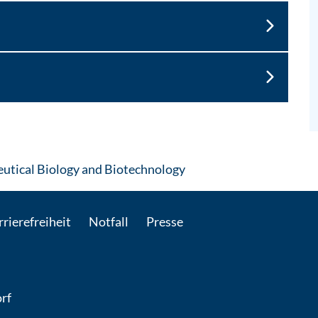
: Per E-Mail kontaktiere
eutical Biology and Biotechnology
rierefreiheit
Notfall
Presse
rf