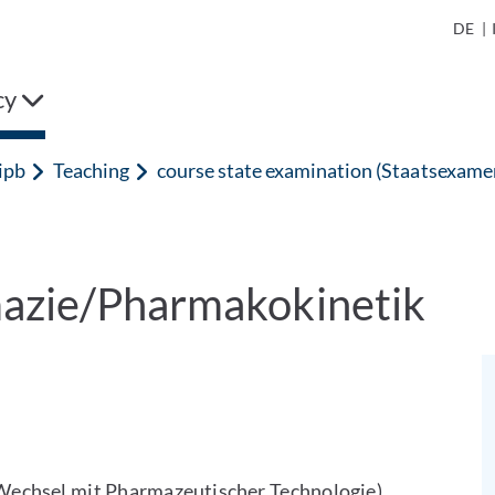
DE
|
cy
ipb
Teaching
course state examination (Staatsexame
azie/Pharmakokinetik
 Wechsel mit Pharmazeutischer Technologie)