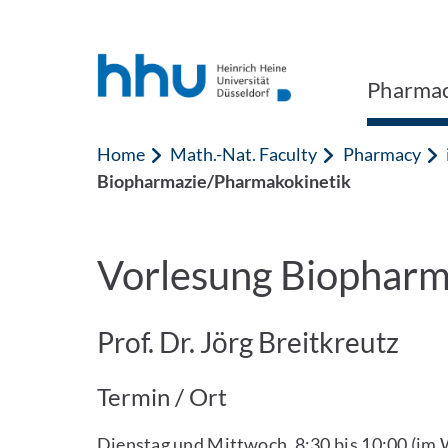
Jump to content
Jump to search
Pharma
Home
Math.-Nat. Faculty
Pharmacy
Biopharmazie/Pharmakokinetik
Vorlesung Biopharm
Prof. Dr. Jörg Breitkreutz
Termin / Ort
Dienstag und Mittwoch, 8:30 bis 10:00 (im